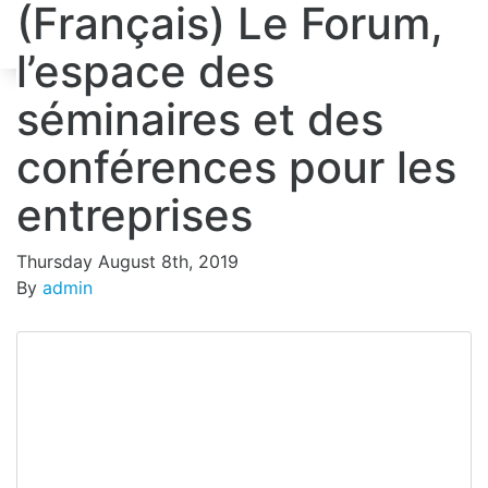
(Français) Le Forum,
ENTREPRISES
PARTICULIER
Fr
En
l’espace des
séminaires et des
conférences pour les
Sorry, this entry is only available in
French
.
Leave a Reply
entreprises
Your email address will not be published.
Required
Thursday August 8th, 2019
fields are marked
*
By
admin
Comment