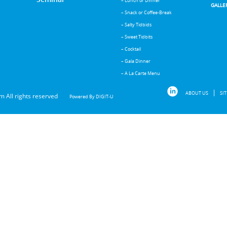
– Lunch or Dinner
GALLE
– Snack or Coffee-Break
– Salty Tidbids
– Sweet Tidbits
– Cocktail
– Gala Dinner
– A La Carte Menu
ABOUT US
SI
m All rights reserved
DIGIT-U
Powered By