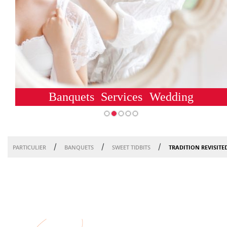
Banquets
Services
Wedding
/
/
/
TRADITION REVISITE
PARTICULIER
BANQUETS
SWEET TIDBITS