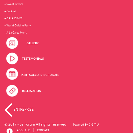
– Sweet Tidbits
– Cocktail
– GALA DINER
– World Cuisine Party
– A La Carte Menu
GALLERY
TESTEMONIALS
TARIFFS ACCORDING TO DATE
RESERVATION
ENTREPRISE
2017 - Le Forum All rights reserved
DIGIT-U
Powered By
ABOUT US
CONTACT