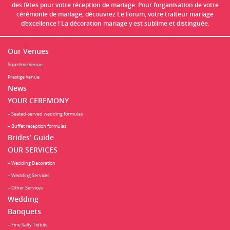
des fêtes pour votre réception de mariage. Pour l’organisation de votre
cérémonie de mariage, découvrez Le Forum, votre traiteur mariage
d’excellence ! La décoration mariage y est sublime et distinguée.
Our Venues
Suprême Venue
Prestige Venue
News
YOUR CEREMONY
– Seated-served wedding formulas
– Buffet reception formulas
Brides’ Guide
OUR SERVICES
– Wedding Decoration
– Wedding Services
– Other Services
Wedding
Banquets
– Fine Salty Tidbits