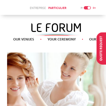
ENTREPRISE
PARTICULIER
Fr
En
QUOTE REQUEST
OUR VENUES
YOUR CEREMONY
OUR SERV