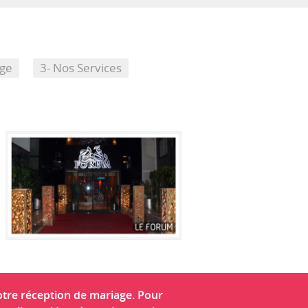
age
3- Nos Services
otre réception de mariage. Pour