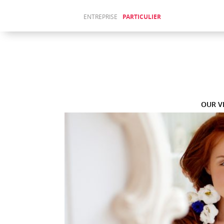
ENTREPRISE
PARTICULIER
Sitemap
ABOUT
(Français)
US
ACTUALITÉS
(Français)
WAJIHA
JENDOUBI
OUR V
AU LAKE
FORUM
Fr
En