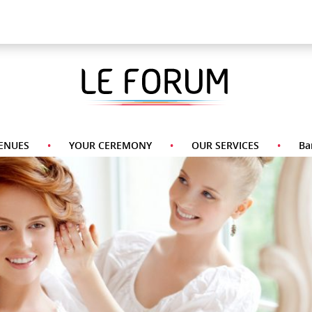
A La Carte Menu
Desserts
Appetizers
Side
Pasta
Main
Dishes
Course
ENUES
YOUR CEREMONY
OUR SERVICES
Ba