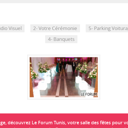
dio Visuel
2- Votre Cérémonie
5- Parking Voitur
4- Banquets
e, découvrez Le Forum Tunis, votre salle des fêtes pour v