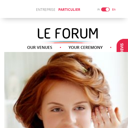
ENTREPRISE
PARTICULIER
Fr
En
DEMANDE DEVIS
OUR VENUES
YOUR CEREMONY
OUR