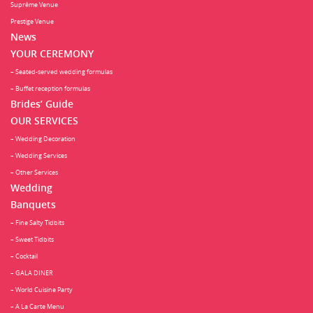
Suprême Venue
Prestige Venue
News
YOUR CEREMONY
– Seated-served wedding formulas
– Buffet reception formulas
Brides’ Guide
OUR SERVICES
– Wedding Decoration
– Wedding Services
– Other Services
Wedding
Banquets
– Fine Salty Tidbits
– Sweet Tidbits
– Cocktail
– GALA DINER
– World Cuisine Party
– A La Carte Menu