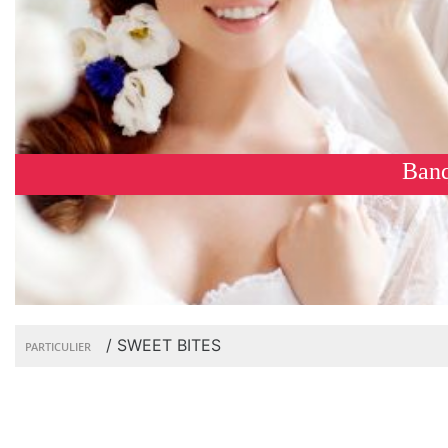
Banq
/
SWEET BITES
PARTICULIER