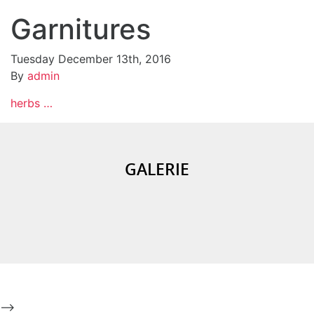
Garnitures
Tuesday December 13th, 2016
Persian-style Basmati rice with saffron butter and nuts
By
admin
and dried fruit***Sautéed vegetables with garlic and
herbs …
GALERIE
-->