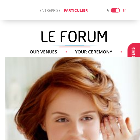
ENTREPRISE
PARTICULIER
Fr
En
DEMANDE DEVIS
OUR VENUES
YOUR CEREMONY
OUR