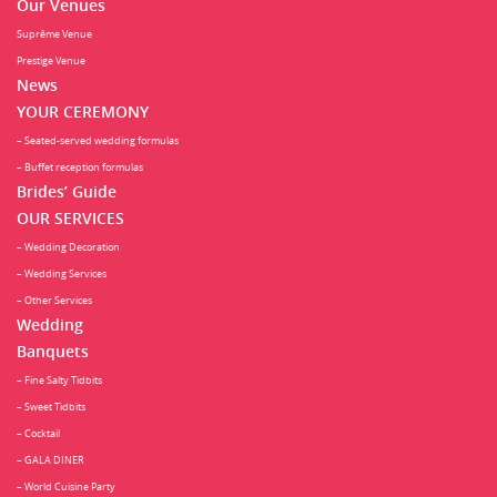
Our Venues
Suprême Venue
Prestige Venue
News
YOUR CEREMONY
– Seated-served wedding formulas
– Buffet reception formulas
Brides’ Guide
OUR SERVICES
– Wedding Decoration
– Wedding Services
– Other Services
Wedding
Banquets
– Fine Salty Tidbits
– Sweet Tidbits
– Cocktail
– GALA DINER
– World Cuisine Party