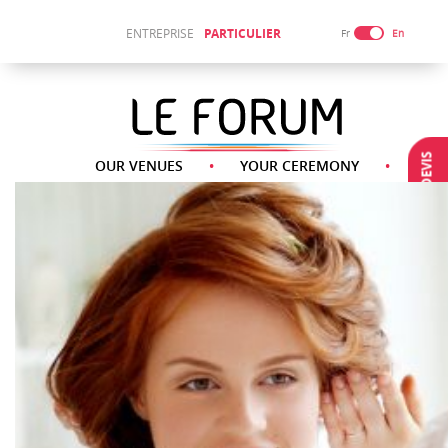
ENTREPRISE
PARTICULIER
Fr
En
DEMANDE DEVIS
OUR VENUES
YOUR CEREMONY
OUR