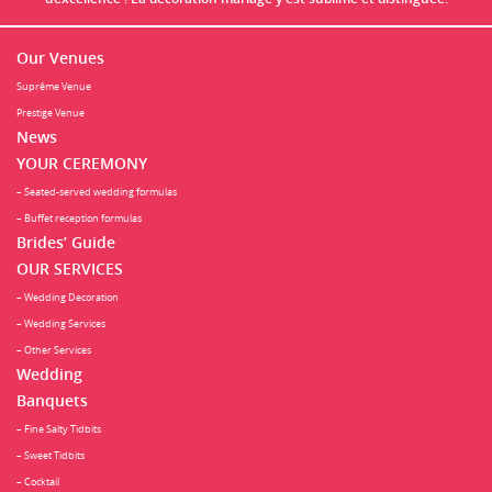
Our Venues
Suprême Venue
Prestige Venue
News
YOUR CEREMONY
– Seated-served wedding formulas
– Buffet reception formulas
Brides’ Guide
OUR SERVICES
– Wedding Decoration
– Wedding Services
– Other Services
Wedding
Banquets
– Fine Salty Tidbits
– Sweet Tidbits
– Cocktail