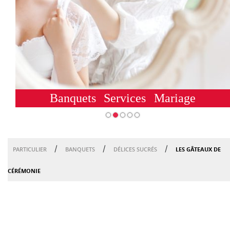
Banquets
Services
Mariage
/
/
/
LES GÂTEAUX DE
PARTICULIER
BANQUETS
DÉLICES SUCRÉS
CÉRÉMONIE