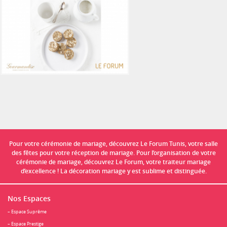
Pour votre cérémonie de mariage, découvrez Le Forum Tunis, votre salle
des fêtes pour votre réception de mariage. Pour l’organisation de votre
cérémonie de mariage, découvrez Le Forum, votre traiteur mariage
d’excellence ! La décoration mariage y est sublime et distinguée.
Nos Espaces
– Espace Suprême
– Espace Prestige