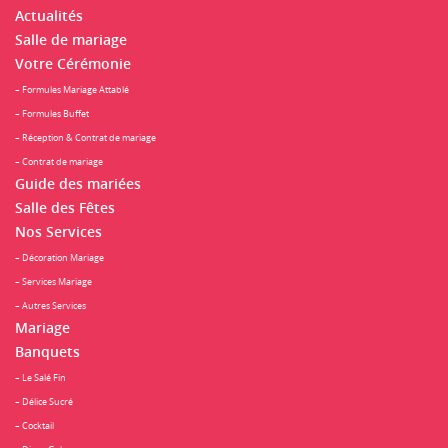
Actualités
Salle de mariage
Votre Cérémonie
– Formules Mariage Attablé
– Formules Buffet
– Réception & Contrat de mariage
– Contrat de mariage
Guide des mariées
Salle des Fêtes
Nos Services
– Décoration Mariage
– Services Mariage
– Autres Services
Mariage
Banquets
– Le Salé Fin
– Délice Sucré
– Cocktail