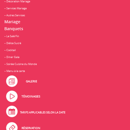
– Décoration Mariage
– Services Mariage
– Autres Services
Mariage
Banquets
– Le Salé Fin
– Délice Sucré
– Cocktail
– Diner Gala
– Soirée Cuisine du Monde
– Menu à la carte
GALERIE
TÉMOINAGES
TARIFS APPLICABLES SELON LA DATE
RÉSERVATION