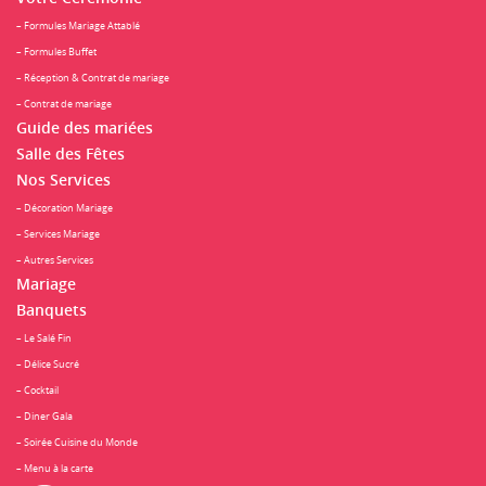
– Formules Mariage Attablé
– Formules Buffet
– Réception & Contrat de mariage
– Contrat de mariage
Guide des mariées
Salle des Fêtes
Nos Services
– Décoration Mariage
– Services Mariage
– Autres Services
Mariage
Banquets
– Le Salé Fin
– Délice Sucré
– Cocktail
– Diner Gala
– Soirée Cuisine du Monde
– Menu à la carte