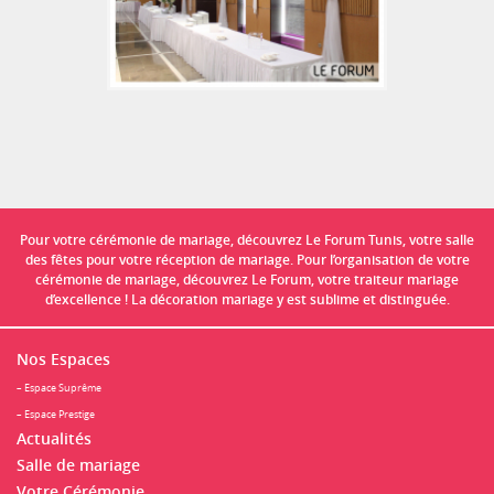
Pour votre cérémonie de mariage, découvrez Le Forum Tunis, votre salle
des fêtes pour votre réception de mariage. Pour l’organisation de votre
cérémonie de mariage, découvrez Le Forum, votre traiteur mariage
d’excellence ! La décoration mariage y est sublime et distinguée.
Nos Espaces
– Espace Suprême
– Espace Prestige
Actualités
Salle de mariage
Votre Cérémonie