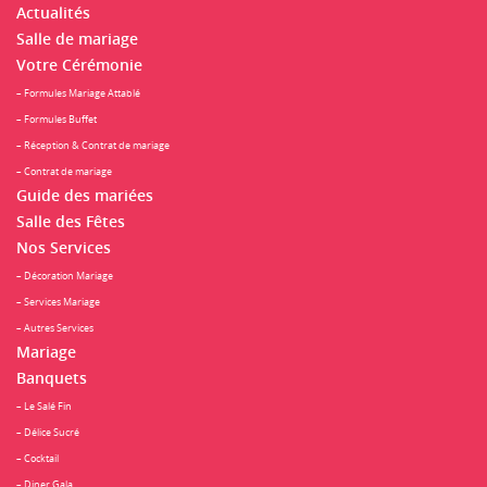
Actualités
Salle de mariage
Votre Cérémonie
– Formules Mariage Attablé
– Formules Buffet
– Réception & Contrat de mariage
– Contrat de mariage
Guide des mariées
Salle des Fêtes
Nos Services
– Décoration Mariage
– Services Mariage
– Autres Services
Mariage
Banquets
– Le Salé Fin
– Délice Sucré
– Cocktail
– Diner Gala