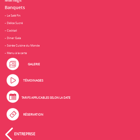
Mariage
Banquets
– Le Salé Fin
– Délice Sucré
– Cocktail
– Diner Gala
– Soirée Cuisine du Monde
– Menu à la carte
GALERIE
TÉMOINAGES
TARIFS APPLICABLES SELON LA DATE
RÉSERVATION
ENTREPRISE