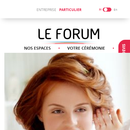
ENTREPRISE
PARTICULIER
Fr
En
DEMANDE DEVIS
NOS ESPACES
VOTRE CÉRÉMONIE
NOS