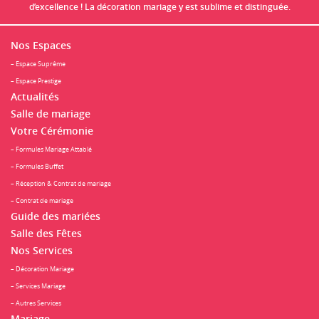
d’excellence ! La décoration mariage y est sublime et distinguée.
Nos Espaces
– Espace Suprême
– Espace Prestige
Actualités
Salle de mariage
Votre Cérémonie
– Formules Mariage Attablé
– Formules Buffet
– Réception & Contrat de mariage
– Contrat de mariage
Guide des mariées
Salle des Fêtes
Nos Services
– Décoration Mariage
– Services Mariage
– Autres Services