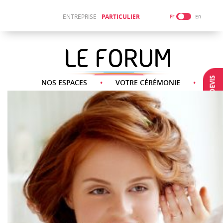
ENTREPRISE
PARTICULIER
Fr
En
DEMANDE DEVIS
NOS ESPACES
VOTRE CÉRÉMONIE
NOS