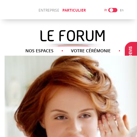
ENTREPRISE
PARTICULIER
Fr
En
DEMANDE DEVIS
NOS ESPACES
VOTRE CÉRÉMONIE
NOS