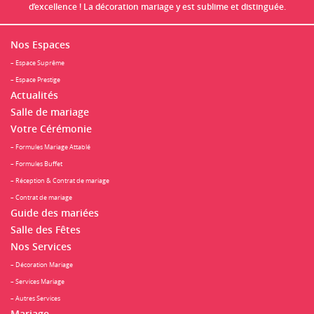
d’excellence ! La décoration mariage y est sublime et distinguée.
Nos Espaces
– Espace Suprême
– Espace Prestige
Actualités
Salle de mariage
Votre Cérémonie
– Formules Mariage Attablé
– Formules Buffet
– Réception & Contrat de mariage
– Contrat de mariage
Guide des mariées
Salle des Fêtes
Nos Services
– Décoration Mariage
– Services Mariage
– Autres Services