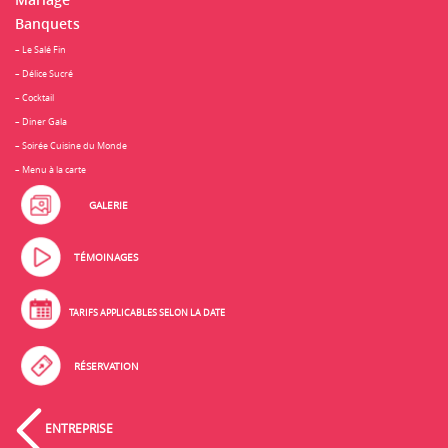
Mariage
Banquets
– Le Salé Fin
– Délice Sucré
– Cocktail
– Diner Gala
– Soirée Cuisine du Monde
– Menu à la carte
GALERIE
TÉMOINAGES
TARIFS APPLICABLES SELON LA DATE
RÉSERVATION
ENTREPRISE